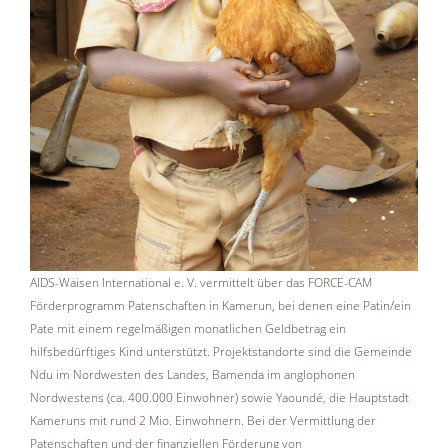
AIDS-Waisen International e. V. vermittelt über das FORCE-CAM
Förderprogramm Patenschaften in Kamerun, bei denen eine Patin/ein
Pate mit einem regelmäßigen monatlichen Geldbetrag ein
hilfsbedürftiges Kind unterstützt. Projektstandorte sind die Gemeinde
Ndu im Nordwesten des Landes, Bamenda im anglophonen
Nordwestens (ca. 400.000 Einwohner) sowie Yaoundé, die Hauptstadt
Kameruns mit rund 2 Mio. Einwohnern. Bei der Vermittlung der
Patenschaften und der finanziellen Förderung von