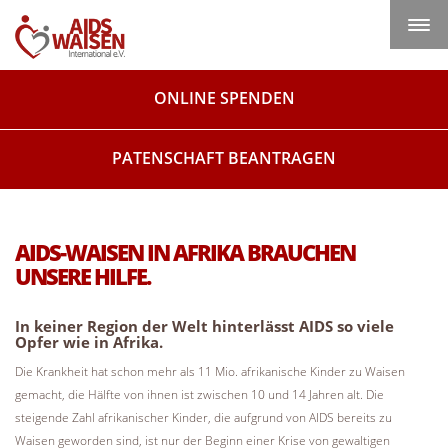
Navig
ein-/
ONLINE SPENDEN
PATENSCHAFT BEANTRAGEN
AIDS-WAISEN IN AFRIKA BRAUCHEN
UNSERE HILFE.
In keiner Region der Welt hinterlässt AIDS so viele
Opfer wie in Afrika.
Die Krankheit hat schon mehr als 11 Mio. afrikanische Kinder zu Waisen
gemacht, die Hälfte von ihnen ist zwischen 10 und 14 Jahren alt. Die
steigende Zahl afrikanischer Kinder, die aufgrund von AIDS bereits zu
Waisen geworden sind, ist nur der Beginn einer Krise von gewaltigen